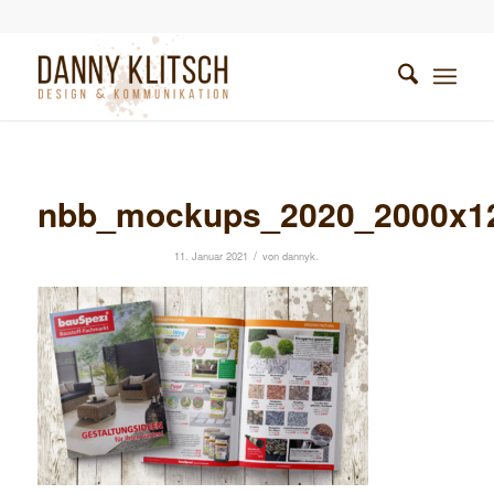
nbb_mockups_2020_2000x1
/
11. Januar 2021
von
dannyk.